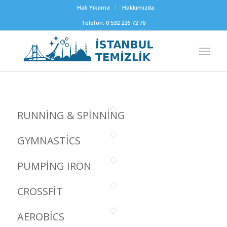
Halı Yıkama
Hakkımızda
Telefon: 0 532 226 72 76
RUNNING & SPINNING
GYMNASTICS
PUMPING IRON
CROSSFIT
AEROBICS